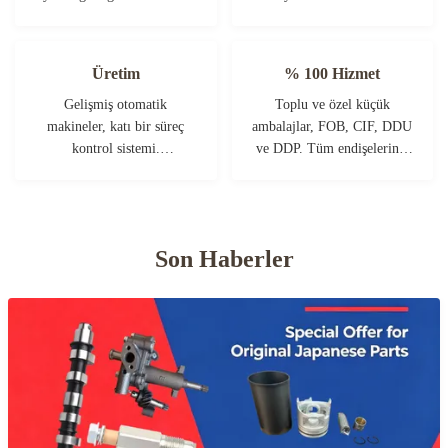
Şirketin sıkı bir kalite
geliştirmek için işbirliği
kontrol sistemi ve
yapabiliriz.
profesyonel test laboratuvarı
Üretim
% 100 Hizmet
var.
Gelişmiş otomatik
Toplu ve özel küçük
makineler, katı bir süreç
ambalajlar, FOB, CIF, DDU
kontrol sistemi.
ve DDP. Tüm endişeleriniz
İhtiyacınızın ötesinde tüm
için en iyi çözümü
elektrik terminallerini
bulmanıza yardım edelim.
üretebiliriz.
Son Haberler