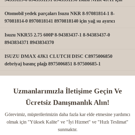
Otomobil yedek parçaları Isuzu NKR 8-97081814-1 8-
97081814-0 8970818141 8970818140 için yağ su ayırıcı
Isuzu NKR55 2.75 600P 8-94383437-1 8-94383437-0
8943834371 8943834370
ISUZU DMAX 4JK1 CLUTCH DISC C8975006850
debriyaj basınç plağı 8975006851 8-97500685-1
ISUZU DMAX 4JK1 için Isuzu Kablo Basınç Plakası
C8979475160 8979475160 8-97947516-0
Uzmanlarımızla İletişime Geçin Ve
8-94167410-1 Isuzu NKR Voltaj Düzenleyicisi için 12V 3Pin
Ücretsiz Danışmanlık Alın!
Isuzu DMAX MUX 4JJ1 için katran kemeri gergici
Görevimiz, müşterilerimizin daha fazla kar elde etmesine yardımcı
C8974352290 8-97435229-0
olmak için "Yüksek Kalite" ve "İyi Hizmet" ve "Hızlı Teslimat"
sunmaktır.
Isuzu DMAX MUX2.5 3.0 Servo Direksiyon Pompası için