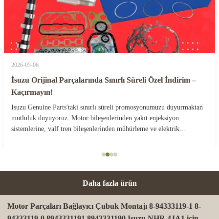
2026-05-06
İsuzu Orijinal Parçalarında Sınırlı Süreli Özel İndirim –
Kaçırmayın!
Isuzu Genuine Parts'taki sınırlı süreli promosyonumuzu duyurmaktan
mutluluk duyuyoruz. Motor bileşenlerinden yakıt enjeksiyon
sistemlerine, valf tren bileşenlerinden mühürleme ve elektrik
parçalarına kadar, özel indirimli fiyatlarla tüm orijinal Isuzu
parçalarını sunuyoruz.Her ürün doğrudan yetkili ...
Daha fazla ürün
Motor Parçaları Bağlayıcı Çubuk Montajı 8-94333119-1 8-
94333119-0 8943331191 8943331190 Isuzu NHR 4JA1 için