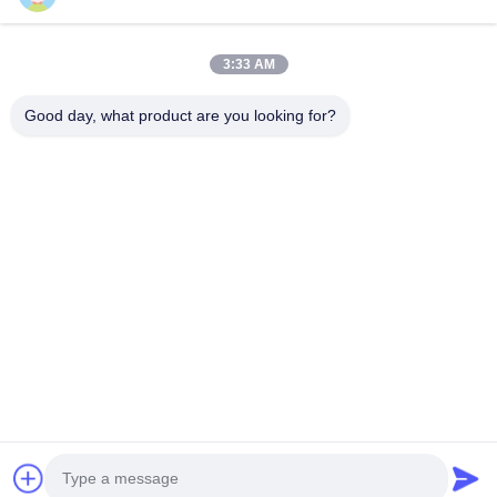
3:33 AM
Good day, what product are you looking for?
Guangzhou Haosh Supply Chain Co., Ltd.
Bizimle İletişim
Adres: 22. kat, Yiyun Bilim ve Teknoloji İnovasyon Merkezi,
Dayuan Sokağı, Baiyun Bölgesi, Guangzhou
hshauto01@gzhaosh.com
Tel: 86--18024581436
Copyright © 2024-2026 Guangzhou Haosheng Supply Chain Co., Ltd. All Rights
Reserved.