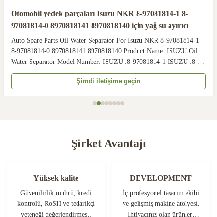
Otomobil yedek parçaları Isuzu NKR 8-97081814-1 8-
97081814-0 8970818141 8970818140 için yağ su ayırıcı
Auto Spare Parts Oil Water Separator For Isuzu NKR 8-97081814-1
8-97081814-0 8970818141 8970818140 Product Name: ISUZU Oil
Water Separator Model Number: ISUZU :8-97081814-1 ISUZU :8-
97081814-0 ISUZU :8970818141 ISUZU :8970818140 Size: Standard
Şimdi iletişime geçin
Car Make: ISUZU NKR Quality: High Warranty: 3months Our ...
Şirket Avantajı
Yüksek kalite
DEVELOPMENT
Güvenilirlik mührü, kredi
İç profesyonel tasarım ekibi
kontrolü, RoSH ve tedarikçi
ve gelişmiş makine atölyesi.
yeteneği değerlendirmesi.
İhtiyacınız olan ürünleri